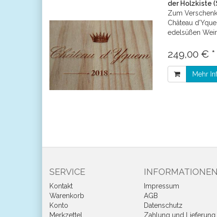
der Holzkiste (
Zum Verschenke
Château d'Yquem
edelsüßen Wein
249,00 € *
Mehr In
SERVICE
INFORMATIONE
Kontakt
Impressum
Warenkorb
AGB
Konto
Datenschutz
Merkzettel
Zahlung und Lieferung