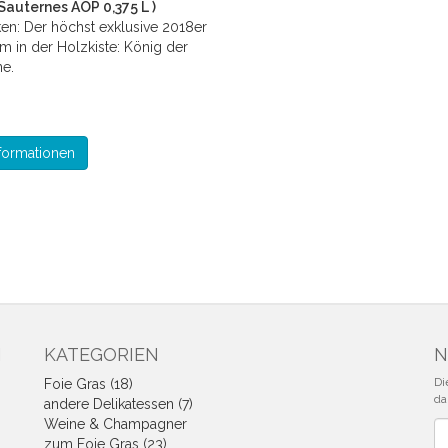
Sauternes AOP 0,375 L )
n: Der höchst exklusive 2018er
 in der Holzkiste: König der
e.
formationen
N
KATEGORIEN
N
Di
Foie Gras (18)
da
andere Delikatessen (7)
Weine & Champagner
Ne
zum Foie Gras (23)