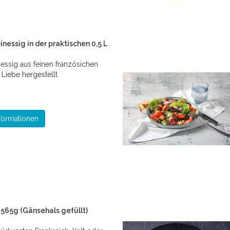
nessig in der praktischen 0,5 L
essig aus feinen französichen
 Liebe hergestellt
formationen
i 565g (Gänsehals gefüllt)