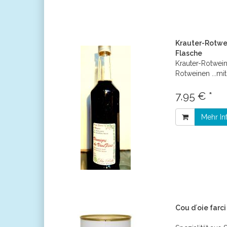
Krauter-Rotwei
Flasche
Krauter-Rotwein
Rotweinen ...mit
7,95 € *
Mehr In
Cou d´oie farc