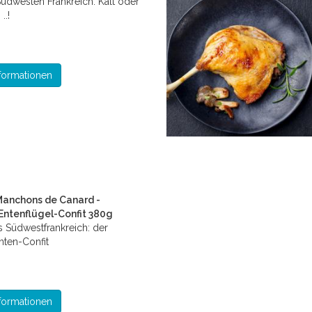
 Südwesten Frankreich. Kalt oder
..!
formationen
Manchons de Canard -
Entenflügel-Confit 380g
us Südwestfrankreich: der
nten-Confit
formationen