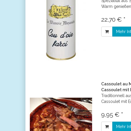
Spezialität aus
Warm genießen 
22,70 € *
Mehr In
Cassoulet au 
Cassoulet mit 
Traditionnell a
Cassoulet mit E
9,95 € *
Mehr In