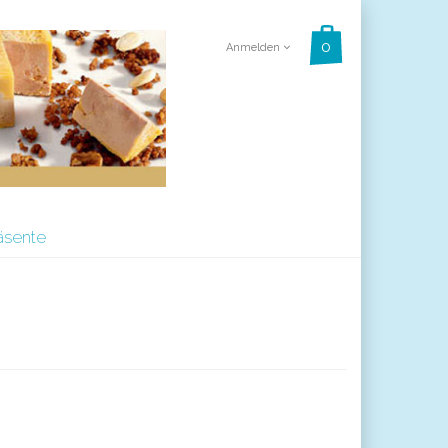
Anmelden
äsente