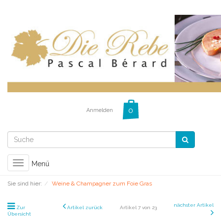
Anmelden
Toggle
Menü
navigation
Sie sind hier:
Weine & Champagner zum Foie Gras
nächster Artikel
Zur
Artikel zurück
Artikel 7 von 23
Übersicht