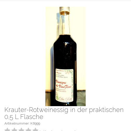
Krauter-Rotweinessig in der praktischen
0,5 L Flasche
Artikelnummer: K6999