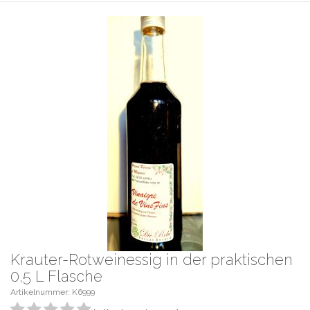
Krauter-Rotweinessig in der praktischen
0,5 L Flasche
Artikelnummer: K6999