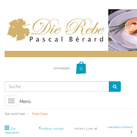
Anmelden
Toggle
Menü
navigation
Sie sind hier:
Foie Gras
nächster Artikel
Zur
Artikel zurück
Artikel 3 von 18
Übersicht