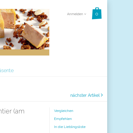
Anmelden
äsente
nächster Artikel
tier (am
Vergleichen
Empfehlen
In die Lieblingsliste