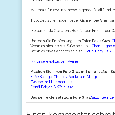
Mehrmals für exklusiv-hervorragende Qualität mit e
Tipp: Deutsche mögen lieber Gänse Foie Gras, wä
Die passende Geschenk-Box für den Enten oder Gän
Unsere süße Empfehlung zum Enten Foies Gras:
C
Wenn es nicht so viel Süße sein soll:
Champagne de
Wenn es etwas anderes sein soll:
VDN Banyuls AOC
">» Unsere exklusiven Weine
Machen Sie Ihren Foie Gras mit einer süßen Be
Süße Beilage: Chutney Aprikosen-Mango
Zwiebel mit Himbeer-Jus
Confit Feigen & Walnüsse
Das perfekte Salz zum Foie Gras:
Salz: Fleur d
Einen Kommentar schrei