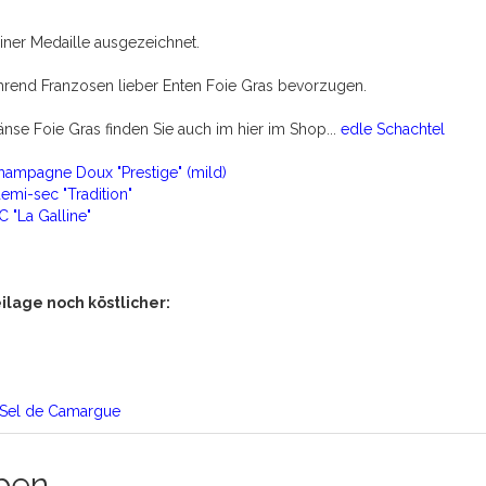
iner Medaille ausgezeichnet.
hrend Franzosen lieber Enten Foie Gras bevorzugen.
se Foie Gras finden Sie auch im hier im Shop...
edle Schachtel
hampagne Doux "Prestige" (mild)
mi-sec "Tradition"
 "La Galline"
ilage noch köstlicher:
e Sel de Camargue
ben